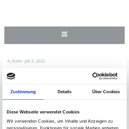
Zum
Round Dance in Bremerhaven
Inhalt
tanzen
springen
Round Dance in Bremerhaven
Round Dance in Bremerhaven
Uncategorized
tanzen
tanzen
A_Grote
-
Juli 3, 2022
#
no tag
No responses yet
Zustimmung
Details
Über Cookies
Schreibe einen Kommentar
Diese Webseite verwendet Cookies
Deine E-Mail-Adresse wird nicht veröffentlicht.
Erforderliche
Wir verwenden Cookies, um Inhalte und Anzeigen zu
Felder sind mit
*
markiert
personalisieren, Funktionen für soziale Medien anbieten