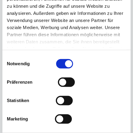
zu können und die Zugriffe auf unsere Website zu
Kommentar
*
analysieren. Außerdem geben wir Informationen zu Ihrer
Verwendung unserer Website an unsere Partner für
soziale Medien, Werbung und Analysen weiter. Unsere
Partner führen diese Informationen möglicherweise mit
weiteren Daten zusammen, die Sie ihnen bereitgestellt
haben oder die sie im Rahmen Ihrer Nutzung der Dienste
gesammelt haben.
Einwilligungsauswahl
Notwendig
Präferenzen
Name
*
Statistiken
E-Mail-Adresse
*
Marketing
Website