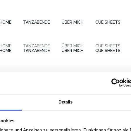
Round Dance in Bremerhaven tanzen
HOME
TANZABENDE
ÜBER MICH
CUE SHEETS
Round Dance in Bremerhaven tanzen
Round Dance in Bremerhaven tanzen
HOME
TANZABENDE
ÜBER MICH
CUE SHEETS
HOME
HOME
TANZABENDE
TANZABENDE
ÜBER MICH
ÜBER MICH
CUE SHEETS
CUE SHEETS
Details
Cookies
nhalte und Anzeigen zu personalisieren, Funktionen für soziale