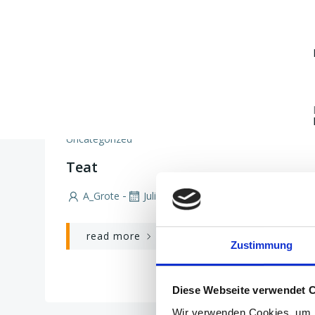
Zum
Inhalt
springen
Uncategorized
Teat
-
A_Grote
Juli 3
read more
Zustimmung
Diese Webseite verwendet 
Wir verwenden Cookies, um I